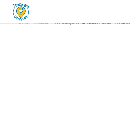
Home
Products
Tequila
400 Conejos Joven Oaxaca Me
Home
/
Products
/
400 Conejos Joven Oaxaca Mezcal • 750ml Bo